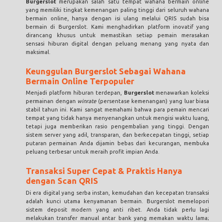
Burgerslot
merupakan salah satu tempat wahana bermain online
yang memiliki tingkat kemenangan paling tinggi dari seluruh wahana
bermain online, hanya dengan isi ulang melalui QRIS sudah bisa
bermain di Burgerslot. Kami menghadirkan platform inovatif yang
dirancang khusus untuk memastikan setiap pemain merasakan
sensasi hiburan digital dengan peluang menang yang nyata dan
maksimal.
Keunggulan Burgerslot Sebagai Wahana
Bermain Online Terpopuler
Menjadi platform hiburan terdepan,
Burgerslot
menawarkan koleksi
permainan dengan
winrate
(persentase kemenangan) yang luar biasa
stabil tahun ini. Kami sangat memahami bahwa para pemain mencari
tempat yang tidak hanya menyenangkan untuk mengisi waktu luang,
tetapi juga memberikan rasio pengembalian yang tinggi. Dengan
sistem server yang adil, transparan, dan berkecepatan tinggi, setiap
putaran permainan Anda dijamin bebas dari kecurangan, membuka
peluang terbesar untuk meraih profit impian Anda.
Transaksi Super Cepat & Praktis Hanya
dengan Scan QRIS
Di era digital yang serba instan, kemudahan dan kecepatan transaksi
adalah kunci utama kenyamanan bermain. Burgerslot memelopori
sistem deposit modern yang anti ribet. Anda tidak perlu lagi
melakukan transfer manual antar bank yang memakan waktu lama;