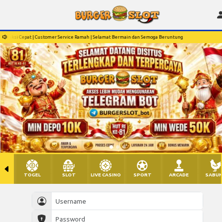
saksi Cepat | Customer Service Ramah | Selamat Bermain dan Semoga Beruntung
Jack
TOGEL
SLOT
LIVE CASINO
SPORT
ARCADE
SABU