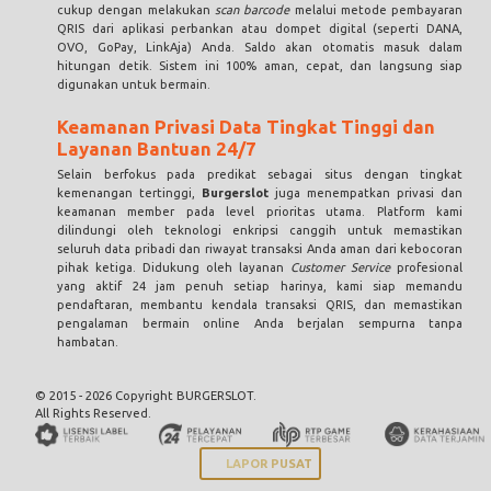
cukup dengan melakukan
scan barcode
melalui metode pembayaran
QRIS dari aplikasi perbankan atau dompet digital (seperti DANA,
OVO, GoPay, LinkAja) Anda. Saldo akan otomatis masuk dalam
hitungan detik. Sistem ini 100% aman, cepat, dan langsung siap
digunakan untuk bermain.
Keamanan Privasi Data Tingkat Tinggi dan
Layanan Bantuan 24/7
Selain berfokus pada predikat sebagai situs dengan tingkat
kemenangan tertinggi,
Burgerslot
juga menempatkan privasi dan
keamanan member pada level prioritas utama. Platform kami
dilindungi oleh teknologi enkripsi canggih untuk memastikan
seluruh data pribadi dan riwayat transaksi Anda aman dari kebocoran
pihak ketiga. Didukung oleh layanan
Customer Service
profesional
yang aktif 24 jam penuh setiap harinya, kami siap memandu
pendaftaran, membantu kendala transaksi QRIS, dan memastikan
pengalaman bermain online Anda berjalan sempurna tanpa
hambatan.
© 2015 - 2026 Copyright BURGERSLOT.
All Rights Reserved.
LAPOR PUSAT