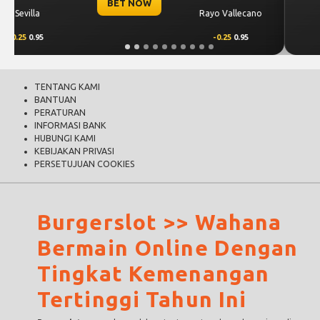
BET NOW
lecano
Alaves
Getafe
.95
0.00
0.62
0.00
-0.7
TENTANG KAMI
BANTUAN
PERATURAN
INFORMASI BANK
HUBUNGI KAMI
KEBIJAKAN PRIVASI
PERSETUJUAN COOKIES
Burgerslot >> Wahana
Bermain Online Dengan
Tingkat Kemenangan
Tertinggi Tahun Ini