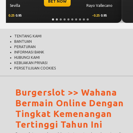
BET NOW
allecano
Alaves
Geta
5
0.95
0.00
0.62
0.00
-0
TENTANG KAMI
BANTUAN
PERATURAN
INFORMASI BANK
HUBUNGI KAMI
KEBIJAKAN PRIVASI
PERSETUJUAN COOKIES
Burgerslot >> Wahana
Bermain Online Dengan
Tingkat Kemenangan
Tertinggi Tahun Ini