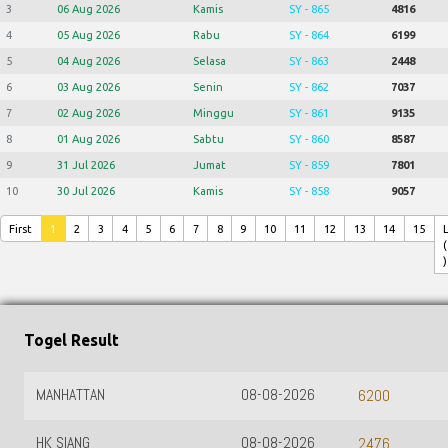
3
06 Aug 2026
Kamis
SY - 865
4816
4
05 Aug 2026
Rabu
SY - 864
6199
5
04 Aug 2026
Selasa
SY - 863
2448
6
03 Aug 2026
Senin
SY - 862
7037
7
02 Aug 2026
Minggu
SY - 861
9135
8
01 Aug 2026
Sabtu
SY - 860
8587
9
31 Jul 2026
Jumat
SY - 859
7801
10
30 Jul 2026
Kamis
SY - 858
9057
First
1
2
3
4
5
6
7
8
9
10
11
12
13
14
15
(
)
Togel Result
MANHATTAN
08-08-2026
6200
HK SIANG
08-08-2026
2476